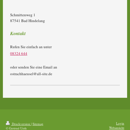
Schmittenweg
1
87541
Bad Hindelang
Kontakt
Rufen Sie einfach an unter
08324 644
oder senden Sie eine Email an
ostrachhaeusel@all-site.de
Login
Druckversion
|
Sitemap
Webansicht
© Gertrud Ueth