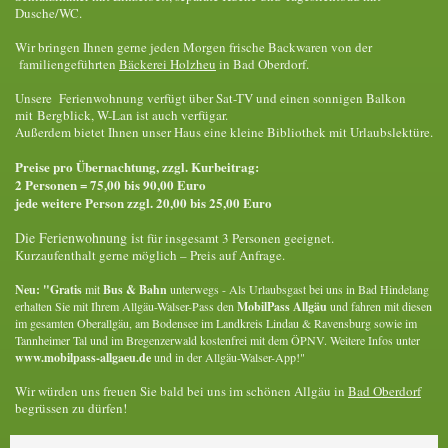
Dusche/WC.
Wir
bringen Ihnen gerne jeden Morgen frische Backwaren von der
familiengeführten
Bäckerei Holzheu
in Bad Oberdorf.
Unsere Ferienwohnung verfügt über Sat-TV und einen sonnigen Balkon
mit
Bergblick, W-Lan ist auch verfügar.
Außerdem bietet Ihnen unser Haus
eine kleine Bibliothek mit Urlaubslektüre.
Preise pro Übernachtung, zzgl. Kurbeitrag:
2 Personen = 75,00 bis 90,00 Euro
jede weitere Person zzgl. 20,00 bis 25,00 Euro
Die Ferienwohnung i
st für insgesamt 3 Personen geeignet.
Kurzaufenthalt gerne möglich – Preis auf Anfrage.
Neu: "Gratis
mit
Bus
&
Bahn
unterwegs - Als Urlaubsgast bei uns in Bad Hindelang
erhalten Sie mit Ihrem Allgäu-Walser-Pass den
MobilPass Allgäu
und fahren mit diesen
im gesamten Oberallgäu, am Bodensee im Landkreis Lindau & Ravensburg sowie im
Tannheimer Tal und im Bregenzerwald kostenfrei mit dem ÖPNV. Weitere Infos unter
www.mobilpass-allgaeu.de
und in der Allgäu-Walser-App!"
Wir würden uns freuen Sie bald bei uns im schönen Allgäu in
Bad Oberdorf
begrüssen zu dürfen!